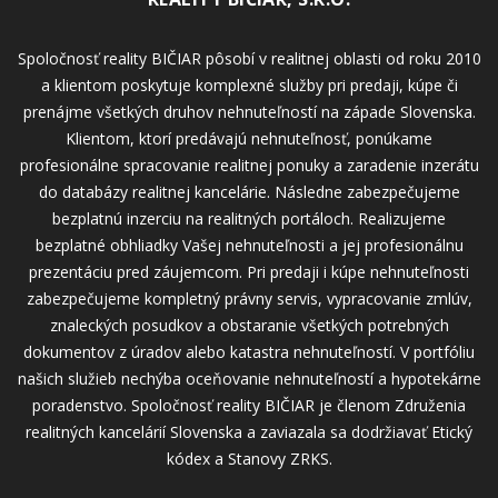
Spoločnosť reality BIČIAR pôsobí v realitnej oblasti od roku 2010
a klientom poskytuje komplexné služby pri predaji, kúpe či
prenájme všetkých druhov nehnuteľností na západe Slovenska.
Klientom, ktorí predávajú nehnuteľnosť, ponúkame
profesionálne spracovanie realitnej ponuky a zaradenie inzerátu
do databázy realitnej kancelárie. Následne zabezpečujeme
bezplatnú inzerciu na realitných portáloch. Realizujeme
bezplatné obhliadky Vašej nehnuteľnosti a jej profesionálnu
prezentáciu pred záujemcom. Pri predaji i kúpe nehnuteľnosti
zabezpečujeme kompletný právny servis, vypracovanie zmlúv,
znaleckých posudkov a obstaranie všetkých potrebných
dokumentov z úradov alebo katastra nehnuteľností. V portfóliu
našich služieb nechýba oceňovanie nehnuteľností a hypotekárne
poradenstvo. Spoločnosť reality BIČIAR je členom Združenia
realitných kancelárií Slovenska a zaviazala sa dodržiavať Etický
kódex a Stanovy ZRKS.