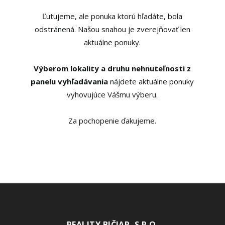
Ľutujeme, ale ponuka ktorú hľadáte, bola
odstránená. Našou snahou je zverejňovať len
aktuálne ponuky.
Výberom lokality a druhu nehnuteľnosti z
panelu vyhľadávania
nájdete aktuálne ponuky
vyhovujúce Vášmu výberu.
Za pochopenie ďakujeme.
REALITY BIČIAR, S.R.O.