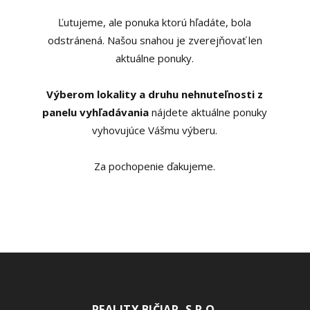
Ľutujeme, ale ponuka ktorú hľadáte, bola
odstránená. Našou snahou je zverejňovať len
aktuálne ponuky.
Výberom lokality a druhu nehnuteľnosti z
panelu vyhľadávania
nájdete aktuálne ponuky
vyhovujúce Vášmu výberu.
Za pochopenie ďakujeme.
REALITY BIČIAR, S.R.O.