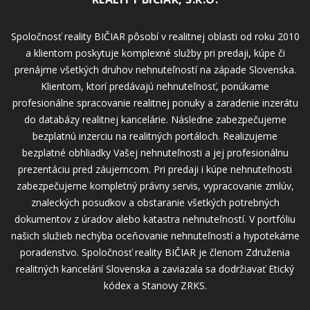
Spoločnosť reality BIČIAR pôsobí v realitnej oblasti od roku 2010
a klientom poskytuje komplexné služby pri predaji, kúpe či
prenájme všetkých druhov nehnuteľností na západe Slovenska.
Klientom, ktorí predávajú nehnuteľnosť, ponúkame
profesionálne spracovanie realitnej ponuky a zaradenie inzerátu
do databázy realitnej kancelárie. Následne zabezpečujeme
bezplatnú inzerciu na realitných portáloch. Realizujeme
bezplatné obhliadky Vašej nehnuteľnosti a jej profesionálnu
prezentáciu pred záujemcom. Pri predaji i kúpe nehnuteľnosti
zabezpečujeme kompletný právny servis, vypracovanie zmlúv,
znaleckých posudkov a obstaranie všetkých potrebných
dokumentov z úradov alebo katastra nehnuteľností. V portfóliu
našich služieb nechýba oceňovanie nehnuteľností a hypotekárne
poradenstvo. Spoločnosť reality BIČIAR je členom Združenia
realitných kancelárií Slovenska a zaviazala sa dodržiavať Etický
kódex a Stanovy ZRKS.