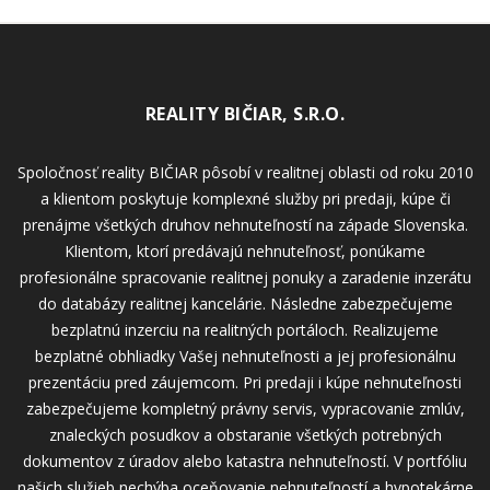
REALITY BIČIAR, S.R.O.
Spoločnosť reality BIČIAR pôsobí v realitnej oblasti od roku 2010
a klientom poskytuje komplexné služby pri predaji, kúpe či
prenájme všetkých druhov nehnuteľností na západe Slovenska.
Klientom, ktorí predávajú nehnuteľnosť, ponúkame
profesionálne spracovanie realitnej ponuky a zaradenie inzerátu
do databázy realitnej kancelárie. Následne zabezpečujeme
bezplatnú inzerciu na realitných portáloch. Realizujeme
bezplatné obhliadky Vašej nehnuteľnosti a jej profesionálnu
prezentáciu pred záujemcom. Pri predaji i kúpe nehnuteľnosti
zabezpečujeme kompletný právny servis, vypracovanie zmlúv,
znaleckých posudkov a obstaranie všetkých potrebných
dokumentov z úradov alebo katastra nehnuteľností. V portfóliu
našich služieb nechýba oceňovanie nehnuteľností a hypotekárne