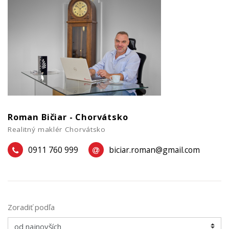
Roman Bičiar - Chorvátsko
Realitný maklér Chorvátsko
0911 760 999
biciar.roman@gmail.com
Zoradiť podľa