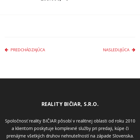
PREDCHÁDZAJÚCA
NASLEDUJÚCA
REALITY BIČIAR, S.R.O.
Spoločnosť reality BIČIAR pôsobí v realitnej oblasti od roku 2010
a klientom poskytuje komplexné služby pri predaji, kúpe či
prenájme všetkých druhov nehnuteľností na západe Slovenska.