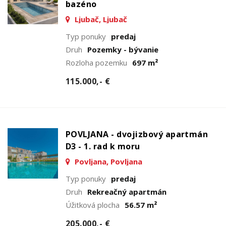
bazéno
Ljubač, Ljubač
Typ ponuky
predaj
Druh
Pozemky - bývanie
Rozloha pozemku
697 m²
115.000,- €
POVLJANA - dvojizbový apartmán
D3 - 1. rad k moru
Povljana, Povljana
Typ ponuky
predaj
Druh
Rekreačný apartmán
Úžitková plocha
56.57 m²
205.000,- €