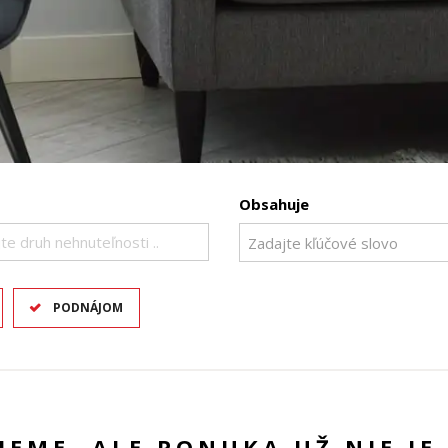
Obsahuje
te druh nehnuteľnosti ..
PODNÁJOM
UJEME, ALE PONUKA UŽ NIE JE