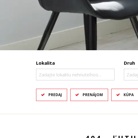
Lokalita
Druh
Zadajte lokalitu nehnuteľnosti ..
Zadaj
PREDAJ
PRENÁJOM
KÚPA
404 - ĽUT