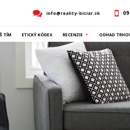
09
info@reality-biciar.sk
Š TÍM
ETICKÝ KÓDEX
RECENZIE
ODHAD TRHOV