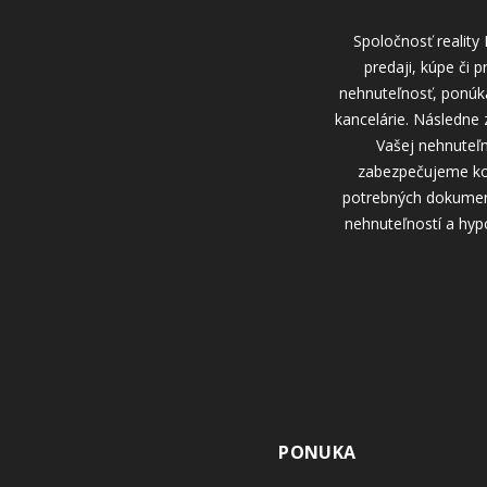
Spoločnosť reality 
predaji, kúpe či 
nehnuteľnosť, ponúka
kancelárie. Následne 
Vašej nehnuteľn
zabezpečujeme kom
potrebných dokument
nehnuteľností a hyp
PONUKA