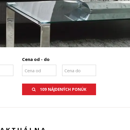
Cena od - do
109 NÁJDENÝCH PONÚK
 AKTUÁLNA.