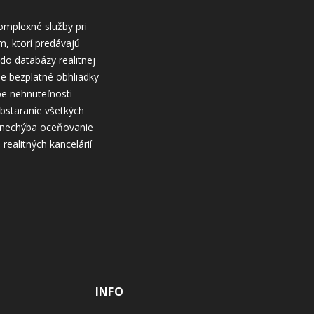
komplexné služby pri
m, ktorí predávajú
do databázy realitnej
me bezplatné obhliadky
pe nehnuteľnosti
bstaranie všetkých
b nechýba oceňovanie
ealitných kancelárií
INFO