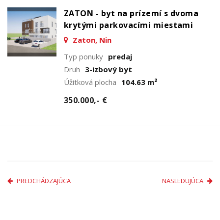
ZATON - byt na prízemí s dvoma
krytými parkovacími miestami
Zaton, Nin
Typ ponuky
predaj
Druh
3-izbový byt
Úžitková plocha
104.63 m²
350.000,- €
PREDCHÁDZAJÚCA
NASLEDUJÚCA