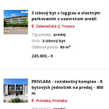
3 izbový byt s loggiou a vlastným
parkovaním v uzavretom areáli
Zelenečská 2, Trnava
Typ ponuky
predaj
Druh
3-izbový byt
Úžitková plocha
80 m²
245.000,- €
PRIVLAKA - rezidenčný komplex - 8
bytových jednotiek na predaj - 400
m
Privlaka, Privlaka
Typ ponuky
predaj