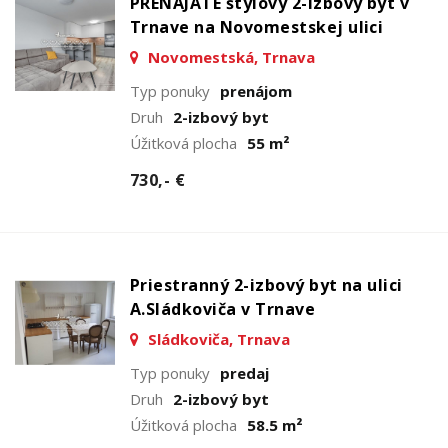
PRENAJATÉ štýlový 2-izbový byt v
Trnave na Novomestskej ulici
Novomestská, Trnava
Typ ponuky
prenájom
Druh
2-izbový byt
Úžitková plocha
55 m²
730,- €
Priestranný 2-izbový byt na ulici
A.Sládkoviča v Trnave
Sládkoviča, Trnava
Typ ponuky
predaj
Druh
2-izbový byt
Úžitková plocha
58.5 m²