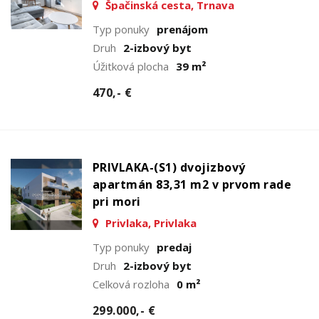
Špačinská cesta, Trnava
Typ ponuky
prenájom
Druh
2-izbový byt
Úžitková plocha
39 m²
470,- €
PRIVLAKA-(S1) dvojizbový
apartmán 83,31 m2 v prvom rade
pri mori
Privlaka, Privlaka
Typ ponuky
predaj
Druh
2-izbový byt
Celková rozloha
0 m²
299.000,- €