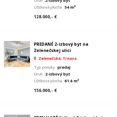
Druh
2-izbový byt
Úžitková plocha
54 m²
128.000,- €
PREDANÉ 2-izbový byt na
Zelenečskej ulici
Zelenečská, Trnava
Typ ponuky
predaj
Druh
2-izbový byt
Úžitková plocha
61.6 m²
156.000,- €