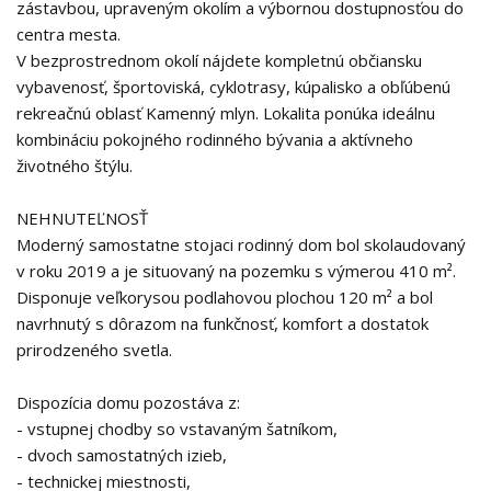
zástavbou, upraveným okolím a výbornou dostupnosťou do
centra mesta.
V bezprostrednom okolí nájdete kompletnú občiansku
vybavenosť, športoviská, cyklotrasy, kúpalisko a obľúbenú
rekreačnú oblasť Kamenný mlyn. Lokalita ponúka ideálnu
kombináciu pokojného rodinného bývania a aktívneho
životného štýlu.
NEHNUTEĽNOSŤ
Moderný samostatne stojaci rodinný dom bol skolaudovaný
v roku 2019 a je situovaný na pozemku s výmerou 410 m².
Disponuje veľkorysou podlahovou plochou 120 m² a bol
navrhnutý s dôrazom na funkčnosť, komfort a dostatok
prirodzeného svetla.
Dispozícia domu pozostáva z:
- vstupnej chodby so vstavaným šatníkom,
- dvoch samostatných izieb,
- technickej miestnosti,