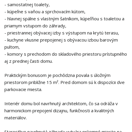
- samostatnej toalety,
- kúpeľne s vaňou a sprchovacím kútom,
- hlavnej spálne s vlastným šatníkom, kúpeľňou s toaletou a
priamym vstupom do záhrady,
- priestrannej obývacej izby s výstupom na krytú terasu,
- kuchyne vkusne prepojenej s obývacou izbou barovým
pultom,
- komory s prechodom do skladového priestoru prístupného
aj z prednej časti domu.
Praktickým bonusom je pochôdzna povala s úložným
priestorom približne 15 m². Pred domom sú k dispozícii dve
parkovacie miesta.
Interiér domu bol navrhnutý architektom, čo sa odráža v
harmonickom prepojení dizajnu, funkčnosti a kvalitných
materiálov.
Starostlivo navrhnutá záhrada vytvára príjemné miesto na