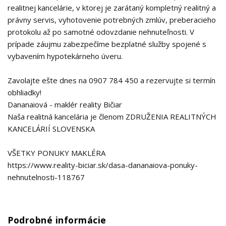
realitnej kancelárie, v ktorej je zarátaný kompletný realitný a
právny servis, vyhotovenie potrebných zmlúv, preberacieho
protokolu až po samotné odovzdanie nehnuteľnosti. V
prípade záujmu zabezpečíme bezplatné služby spojené s
vybavením hypotekárneho úveru.
Zavolajte ešte dnes na 0907 784 450 a rezervujte si termín
obhliadky!
Dananaiová - maklér reality Bičiar
Naša realitná kancelária je členom ZDRUŽENIA REALITNÝCH
KANCELÁRIÍ SLOVENSKA
VŠETKY PONUKY MAKLÉRA
https://www.reality-biciar.sk/dasa-dananaiova-ponuky-
nehnutelnosti-118767
Podrobné informácie