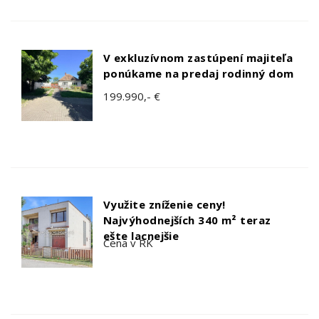
V exkluzívnom zastúpení majiteľa
ponúkame na predaj rodinný dom
199.990,- €
Využite zníženie ceny!
Najvýhodnejších 340 m² teraz
ešte lacnejšie
Cena v RK