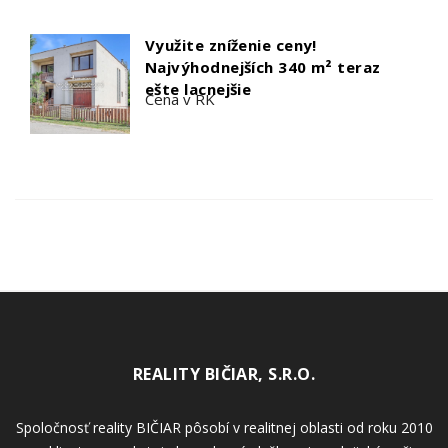
Využite zníženie ceny!
Najvýhodnejších 340 m² teraz
ešte lacnejšie
Cena v RK
REALITY BIČIAR, S.R.O.
Spoločnosť reality BIČIAR pôsobí v realitnej oblasti od roku 2010